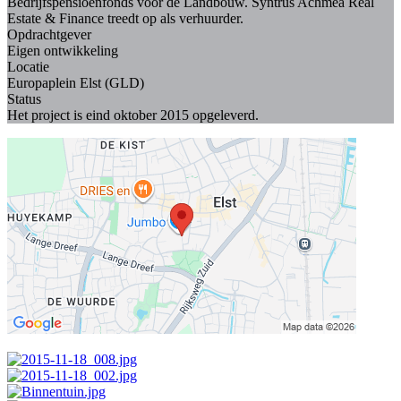
Bedrijfspensioenfonds voor de Landbouw. Syntrus Achmea Real
Estate & Finance treedt op als verhuurder.
Opdrachtgever
Eigen ontwikkeling
Locatie
Europaplein Elst (GLD)
Status
Het project is eind oktober 2015 opgeleverd.